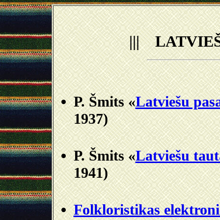
||| LATVIE
P. Šmits «
Latviešu pas
1937)
P. Šmits «
Latviešu taut
1941)
Folkloristikas elektron