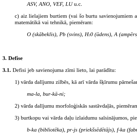
ASV, ANO, VEF, LU
u.c.
c) aiz lielajiem burtiem (vai šo burtu savienojumiem
matemātikā vai tehnikā, piemēram:
O (skābeklis), Pb (svins), H
0 (ūdens), A (ampērs)
2
3. Defise
3.1.
Defisi jeb savienojuma zīmi lieto, lai parādītu:
1) vārda dalījumu zilbēs, kā arī vārda šķīrumu pārneša
ma-la, bur-kā-ni;
2) vārda dalījumu morfoloģiskās sastāvdaļās, piemēra
3) burtkopu vai vārda daļu izlaidumu saīsinājumos, p
b-ka (bibliotēka), pr-js (priekšsēdētājs), f-ka (fab