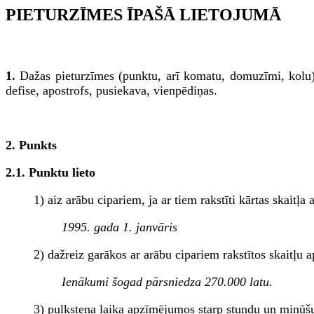
PIETURZĪMES ĪPAŠĀ LIETOJUMĀ
1.
Dažas pieturzīmes (punktu, arī komatu, domuzīmi, kolu) v
defise, apostrofs, pusiekava, vienpēdiņas.
2. Punkts
2.1. Punktu lieto
1) aiz arābu cipariem, ja ar tiem rakstīti kārtas skait
1995. gada 1. janvāris
2) dažreiz garākos ar arābu cipariem rakstītos skaitļu 
Ienākumi šogad pārsniedza 270.000 latu.
3) pulksteņa laika apzīmējumos starp stundu un minūš