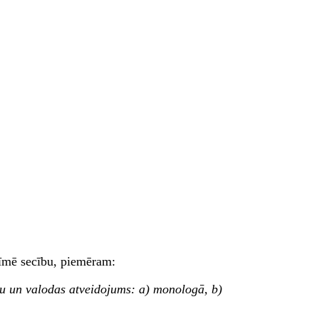
pzīmē secību, piemēram:
mu un valodas atveidojums: a) monologā, b)