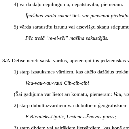
4) vārda daļu nepilnīgumu, nepatstāvību, piemēram:
Īpašības vārda saknei
liel-
var pievienot piedēkļ
5) vārda saraustītu izrunu vai atsevišķu skaņu stiepu
Pēc trešā "re-ei-zē!" mašīna sakustējās.
3.2.
Defise nereti saista vārdus, apvienojot tos jēdzieniskās v
1) starp izsauksmes vārdiem, kas attēlo dažādus trokš
Vau-vau-vau-vau! Cib-cib-cib!
(Šai gadījumā var lietot arī komatu, piemēram:
Vau, va
2) starp dubultuzvārdiem vai dubultiem ģeogrāfiskie
E.Birznieks-Upītis, Lestenes-Ēnavas purvs;
3) starp diviem vai vairākiem lietvārdiem, kas kopā a