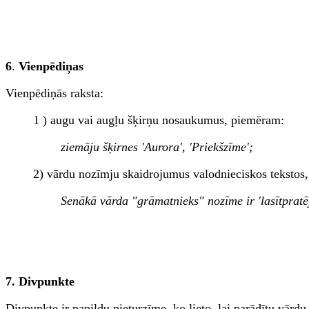
6
.
Vienpēdiņas
Vienpēdiņās raksta:
1 ) augu vai augļu šķirņu nosaukumus, piemēram:
ziemāju šķirnes 'Aurora', 'Priekšzīme';
2) vārdu nozīmju skaidrojumus valodnieciskos tekstos
Senākā vārda "grāmatnieks" nozīme ir 'lasītpratēj
7. Divpunkte
Divpunkte ir papildu pieturzīme, ko lieto, lai parādītu vārd