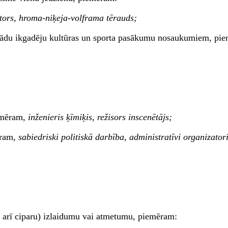
tors, hroma-niķeja-volframa tērauds;
 dažādu ikgadēju kultūras un sporta pasākumu nosaukumiem, pi
iemēram,
inženieris ķīmiķis, režisors inscenētājs;
ēram,
sabiedriski politiskā darbība, administratīvi organizatori
ā arī ciparu) izlaidumu vai atmetumu, piemēram: