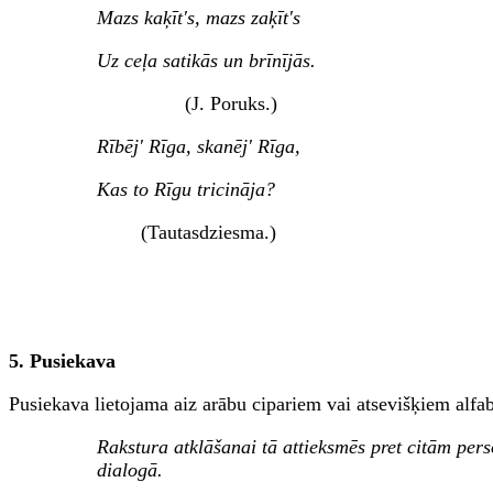
Mazs kaķīt's, mazs zaķīt's
Uz ceļa satikās un brīnījās.
(J. Poruks.)
Rībēj' Rīga, skanēj' Rīga,
Kas to Rīgu tricināja?
(Tautasdziesma.)
5. Pusiekava
Pusiekava lietojama aiz arābu cipariem vai atsevišķiem alfab
Rakstura atklāšanai tā attieksmēs pret citām pe
dialogā.