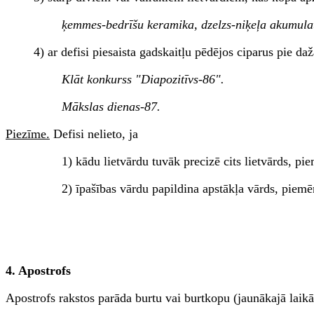
ķemmes-bedrīšu keramika, dzelzs-niķeļa akumula
4) ar defisi piesaista gadskaitļu pēdējos ciparus pie
Klāt konkurss "Diapozitīvs-86".
Mākslas dienas-87.
Piezīme.
Defisi nelieto, ja
1) kādu lietvārdu tuvāk precizē cits lietvārds, p
2) īpašības vārdu papildina apstākļa vārds, piem
4. Apostrofs
Apostrofs rakstos parāda burtu vai burtkopu (jaunākajā laik