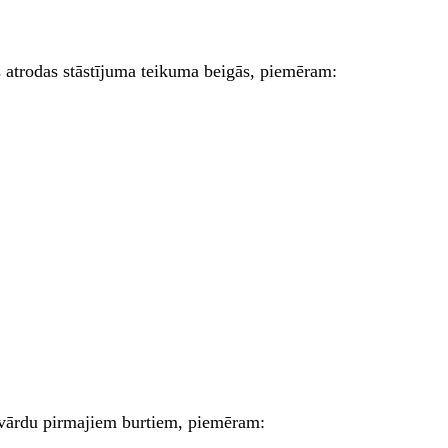
rs atrodas stāstījuma teikuma beigās, piemēram:
ašvārdu pirmajiem burtiem, piemēram: