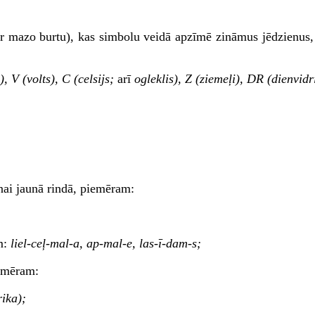
 ar mazo burtu), kas simbolu veidā apzīmē zināmus jēdzienus
, V (volts), C (celsijs;
arī
ogleklis), Z (ziemeļi), DR (dienvidr
nai jaunā rindā, piemēram:
m:
liel-ceļ-mal-a, ap-mal-e, las-ī-dam-s;
iemēram:
rika);