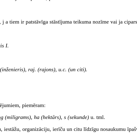
, j a tiem ir patstāvīga stāstījuma teikuma nozīme vai ja cipa
s I.
inženieris), raj. (rajons), u.c. (un citi).
īmējumiem, piemēram:
mg (miligrams), ha (hektārs), s (sekunde)
u. tml.
u, iestāžu, organizāciju, ierīču un citu līdzīgu nosaukumu īp