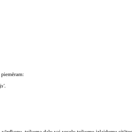
, piemēram:
s'.
u, vārdkopu, teikuma daļu vai veselu teikumu izlaidumu citātos