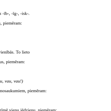
us
-īb-, -īg-, -isk-
.
mu, piemēram:
ienībās. To lieto
ņus, piemēram:
u, vau, vau!)
m nosaukumiem, piemēram:
pzīmē vienu jēdzienu, piemēram: