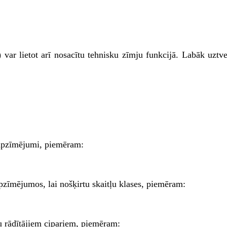
ar lietot arī nosacītu tehnisku zīmju funkcijā. Labāk uztvert
ļa apzīmējumi, piemēram:
apzīmējumos, lai nošķirtu skaitļu klases, piemēram:
u rādītājiem cipariem, piemēram: