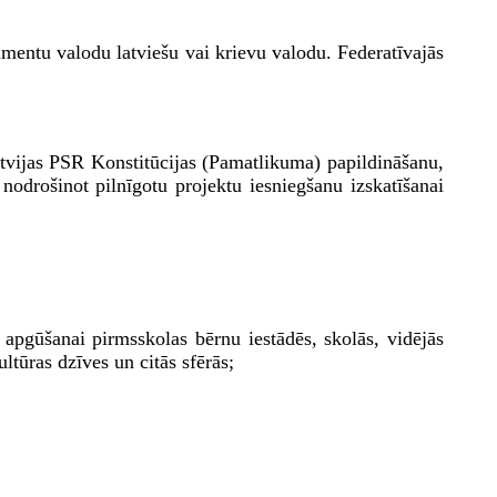
mentu valodu latviešu vai krievu valodu. Federatīvajās
tvijas PSR Konstitūcijas (Pamatlikuma) papildināšanu,
nodrošinot pilnīgotu projektu iesniegšanu izskatīšanai
apgūšanai pirmsskolas bērnu iestādēs, skolās, vidējās
ltūras dzīves un citās sfērās;