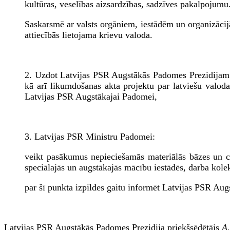
kultūras, veselības aizsardzības, sadzīves pakalpojumu. 
Saskarsmē ar valsts orgāniem, iestādēm un organizācij
attiecībās lietojama krievu valoda.
2. Uzdot Latvijas PSR Augstākās Padomes Prezidijam l
kā arī likumdošanas akta projektu par latviešu valoda
Latvijas PSR Augstākajai Padomei,
3. Latvijas PSR Ministru Padomei:
veikt pasākumus nepieciešamās materiālās bāzes un ci
speciālajās un augstākajās mācību iestādēs, darba kolekt
par šī punkta izpildes gaitu informēt Latvijas PSR Aug
Latvijas PSR Augstākās Padomes Prezidija priekšsēdētājs
A