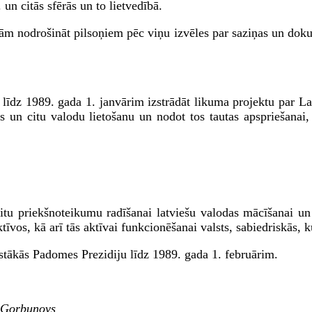
un citās sfērās un to lietvedībā.
ām nodrošināt pilsoņiem pēc viņu izvēles par saziņas un doku
īdz 1989. gada 1. janvārim izstrādāt likuma projektu par La
s un citu valodu lietošanu un nodot tos tautas apspriešanai, 
tu priekšnoteikumu radīšanai latviešu valodas mācīšanai un 
īvos, kā arī tās aktīvai funkcionēšanai valsts, sabiedriskās, ku
stākās Padomes Prezidiju līdz 1989. gada 1. februārim.
.Gorbunovs