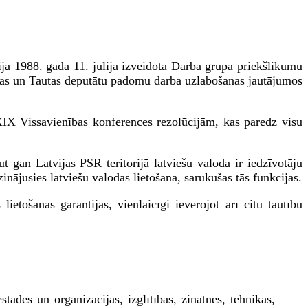
ja 1988. gada 11. jūlijā izveidotā Darba grupa priekšlikumu
ijas un Tautas deputātu padomu darba uzlabošanas jautājumos
XIX Vissavienības konferences rezolūcijām, kas paredz visu
t gan Latvijas PSR teritorijā latviešu valoda ir iedzīvotāju
nājusies latviešu valodas lietošana, sarukušas tās funkcijas.
etošanas garantijas, vienlaicīgi ievērojot arī citu tautību
tādēs un organizācijās, izglītības, zinātnes, tehnikas,