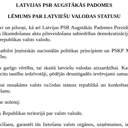
LATVIJAS PSR AUGSTĀKĀS PADOMES
LĒMUMS PAR LATVIEŠU VALODAS STATUSU
īvi un pilsoņi, kā arī Latvijas PSR Augstākās Padomes Prezidi
ikas likumdošanas aktu pilnveidošanu sabiedrības demokratizāc
 republikas valsts valodu.
tbilst ļeņiniskās nacionālās politikas principiem un PSKP 
ību.
 garīgo vērtību, tai skaitā latviešu valodas aizsardzībai. Kau
itu tautību iedzīvotāji, pēdējās desmitgadēs ievērojami samazi
ai nosakāms valsts va1odas statuss republikā un konkrētas li
ošanu.
me nolemj:
 Republikas teritorijā par valsts valodu.
īšanu, garantēt tās lietošanu valsts orgānos, uzņēmumos, ies