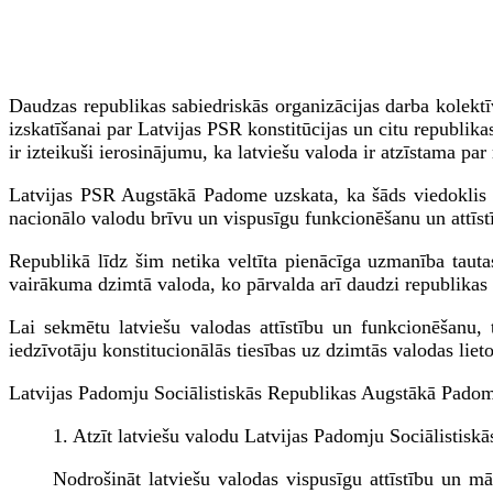
Daudzas republikas sabiedriskās organizācijas darba kolekt
izskatīšanai par Latvijas PSR konstitūcijas un citu republ
ir izteikuši ierosinājumu, ka latviešu valoda ir atzīstama par
Latvijas PSR Augstākā Padome uzskata, ka šāds viedoklis a
nacionālo valodu brīvu un vispusīgu funkcionēšanu un attīst
Republikā līdz šim netika veltīta pienācīga uzmanība tautas
vairākuma dzimtā valoda, ko pārvalda arī daudzi republikas c
Lai sekmētu latviešu valodas attīstību un funkcionēšanu, t
iedzīvotāju konstitucionālās tiesības uz dzimtās valodas liet
Latvijas Padomju Sociālistiskās Republikas Augstākā Pado
1. Atzīt latviešu valodu Latvijas Padomju Sociālistiskās
Nodrošināt latviešu valodas vispusīgu attīstību un māc