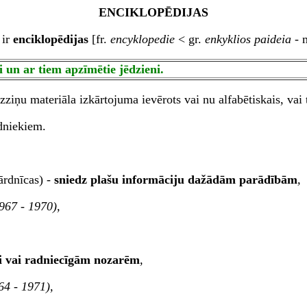
ENCIKLOPĒDIJAS
 ir
enciklopēdijas
[fr.
encyklopedie
< gr.
enkyklios
paideia
-
i un ar tiem apzīmētie jēdzieni.
zziņu materiāla izkārtojuma ievērots vai nu alfabētiskais, vai 
odniekiem.
ārdnīcas) -
sniedz plašu informāciju dažādām parādībām
,
967 - 1970),
ri vai radniecīgām nozarēm
,
4 - 1971),