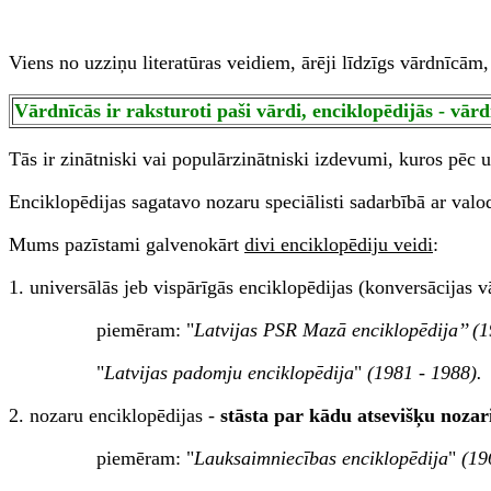
Viens no uzziņu literatūras veidiem, ārēji līdzīgs vārdnīcām,
Vārdnīcās ir raksturoti paši vārdi, enciklopēdijās - vārd
Tās ir zinātniski vai populārzinātniski izdevumi, kuros pēc u
Enciklopēdijas sagatavo nozaru speciālisti sadarbībā ar val
Mums pazīstami galvenokārt
divi enciklopēdiju veidi
:
1. universālās jeb vispārīgās enciklopēdijas (konversācijas v
piemēram: "
Latvijas PSR Mazā enciklopēdija’’ (1
"
Latvijas padomju enciklopēdija
"
(1981 - 1988).
2. nozaru enciklopēdijas -
stāsta par kādu atsevišķu noza
piemēram: "
Lauksaimniecības enciklopēdija
"
(196