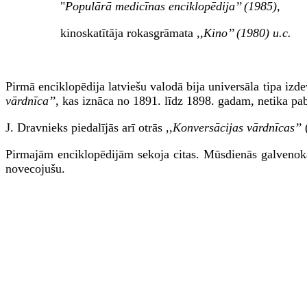
"
Populārā medicīnas enciklopēdija’’ (1985),
kinoskatītāja rokasgrāmata
,,Kino’’ (1980) u.c.
Pirmā enciklopēdija latviešu valodā bija universāla tipa izd
vārdnīca’’
, kas iznāca no 1891. līdz 1898. gadam, netika pab
J. Dravnieks piedalījās arī otrās
,,Konversācijas vārdnīcas’’
(
Pirmajām enciklopēdijām sekoja citas. Mūsdienās galveno
novecojušu.