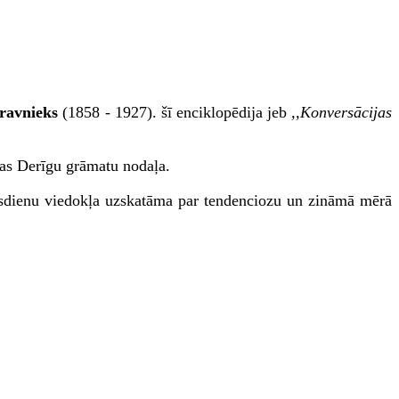
ravnieks
(1858 - 1927). šī enciklopēdija jeb
,,Konversācijas
bas Derīgu grāmatu nodaļa.
sdienu viedokļa uzskatāma par tendenciozu un zināmā mērā