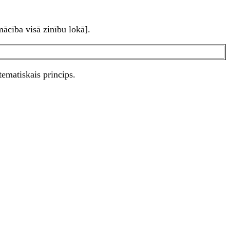
mācība visā zinību lokā].
tematiskais princips.