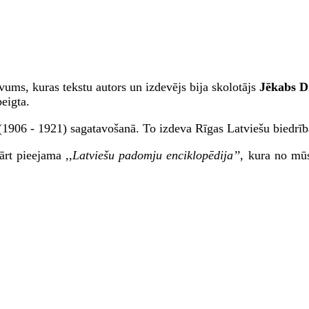
evums, kuras tekstu autors un izdevējs bija skolotājs
Jēkabs D
eigta.
1906 - 1921) sagatavošanā. To izdeva Rīgas Latviešu biedrī
kārt pieejama
,,Latviešu padomju enciklopēdija’’
, kura no mū