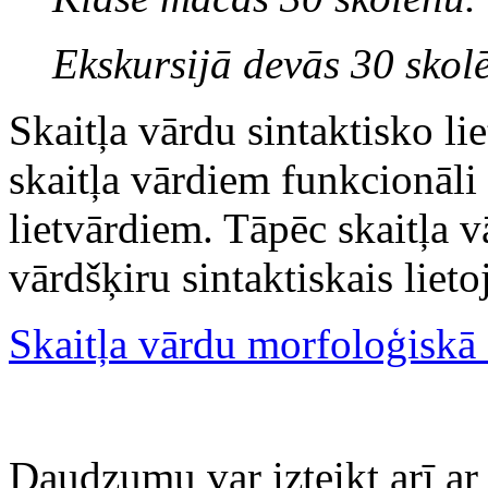
Ekskursijā devās 30 skolē
Skaitļa vārdu sintaktisko li
skaitļa vārdiem funkcionāli 
lietvārdiem. Tāpēc skaitļa 
vārdšķiru sintaktiskais liet
Skaitļa vārdu morfoloģiskā 
Daudzumu var izteikt arī ar 