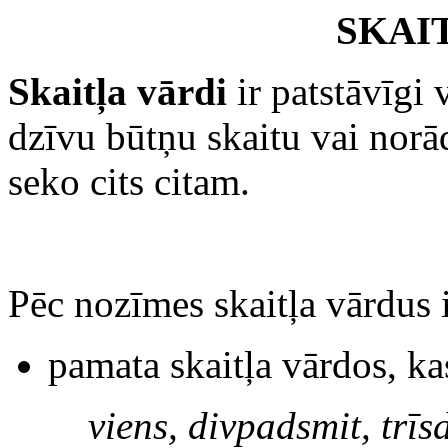
SKAI
Skaitļa vārdi
ir patstāvīgi 
dzīvu būtņu skaitu vai norād
seko cits citam.
Pēc nozīmes skaitļa vārdus 
pamata skaitļa vārdos, ka
viens, divpadsmit, trīs