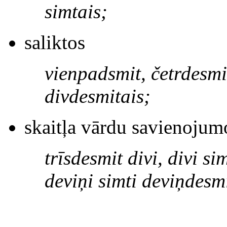
simtais;
saliktos
vienpadsmit, četrdesmit
divdesmitais;
skaitļa vārdu savienojum
trīsdesmit divi, divi si
deviņi simti deviņdesmi