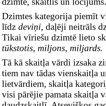
dzimte, skaitlis un locījums
Dzimtes kategorija piemīt v
līdz
deviņi
, daļēji neitrāls 
Tikai vīriešu dzimtē lieto s
tūkstotis, miljons, miljards.
Tā kā skaitļa vārdi izsaka
tiem nav tādas vienskaitļa 
lietvārdiem, skaitļa kategori
visi pārējie pamata skaitļa 
daudzskaitlī. Atsevišķos g