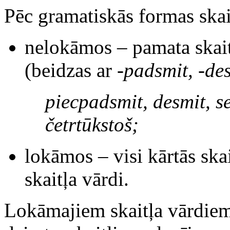
Pēc gramatiskās formas skai
nelokāmos – pamata skait
(beidzas ar
-padsmit, -des
piecpadsmit, desmit, se
četrtūkstoš;
lokāmos – visi kārtās skai
skaitļa vārdi.
Lokāmajiem skaitļa vārdiem 