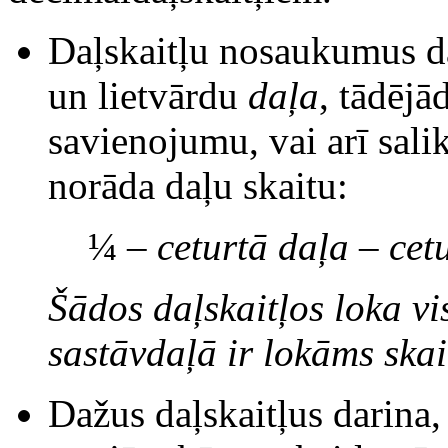
Daļskaitļu nosaukumus dar
un lietvārdu
daļa
, tādējā
savienojumu, vai arī sali
norāda daļu skaitu:
¼
–
ceturtā daļa – cet
Šādos daļskaitļos loka vi
sastāvdaļā ir lokāms skai
Dažus daļskaitļus darina,