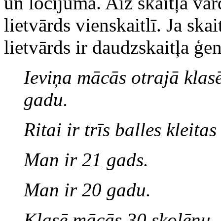
un locījumā. Aiz skaitļa vār
lietvārds vienskaitlī. Ja ska
lietvārds ir daudzskaitļa ģe
Ieviņa mācās otrajā klasē,
gadu.
Ritai ir trīs balles kleita
Man ir 21 gads.
Man ir 20 gadu.
Klasē mācās 30 skolēnu.