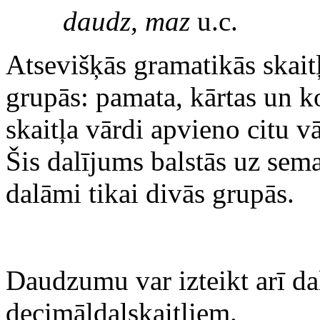
daudz, maz
u.c.
Atsevišķās gramatikās skait
grupās: pamata, kārtas un 
skaitļa vārdi apvieno citu v
Šis dalījums balstās uz sem
dalāmi tikai divās grupās.
Daudzumu var izteikt arī da
decimāldaļskaitļiem.