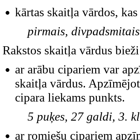
kārtas skaitļa vārdos, ka
pirmais, divpadsmitais,
Rakstos skaitļa vārdus biež
ar arābu cipariem var ap
skaitļa vārdus. Apzīmējot
cipara liekams punkts.
5 puķes, 27 galdi, 3. k
ar romiešu cipariem apzīm