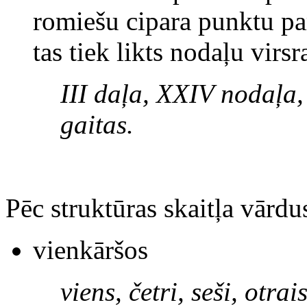
romiešu cipara punktu par
tas tiek likts nodaļu virsr
III daļa, XXIV nodaļa, 
gaitas.
Pēc struktūras skaitļa vārdu
vienkāršos
viens, četri, seši, otrai