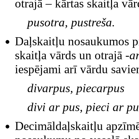
otrajā – kārtas skaitļa vā
pusotra, pustreša.
Daļskaitļu nosaukumos pi
skaitļa vārds un otrajā -
a
iespējami arī vārdu savi
divarpus, piecarpus
divi ar pus, pieci ar pu
Decimāldaļskaitļu apzīmē