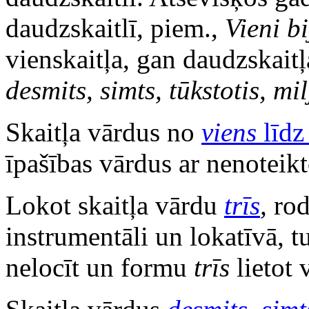
daudzskaitlī, piem.,
Vieni bi
vienskaitļa, gan daudzskaitļ
desmits, simts, tūkstotis, mi
Skaitļa vārdus no
viens
līd
īpašības vārdus ar nenoteikt
Lokot skaitļa vārdu
trīs
,
rod
instrumentāli un lokatīvā, t
nelocīt un formu
trīs
lietot 