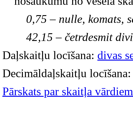
nosaukumu no veselā ska
0,75 – nulle, komats, s
42,15 – četrdesmit div
Daļskaitļu locīšana:
divas s
Decimāldaļskaitļu locīšana
Pārskats par skaitļa vārdiem