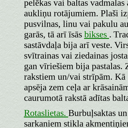
pelēkas vai baltas vadmalas 
aukliņu rotājumiem. Plaši iz
pusvilnas, linu vai pakulu a
garās, tā arī īsās
bikses
. Tra
sastāvdaļa bija arī veste. Vi
svītrainas vai ziedainas jost
gan vīriešiem bija pastalas. 
rakstiem un/vai strīpām. Kā s
apsēja zem ceļa ar krāsainām
caurumotā rakstā adītas balt
Rotaslietas.
Burbuļsaktas u
sarkaniem stikla akmentiņiem