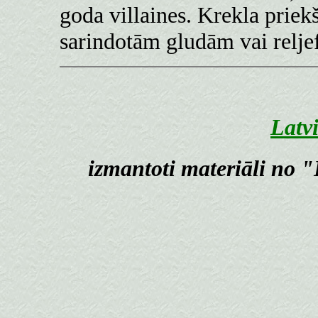
goda villaines. Krekla prie
sarindotām gludām vai relje
Latv
izmantoti materiāli no 