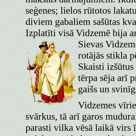
seģenes; lielos rūtotos lakatu
diviem gabaliem sašūtas kvad
Izplatīti visā Vidzemē bija a
Sievas Vidzem
rotājās stikla 
Skaisti izšūtu
tērpa sēja arī 
gaišs un svinīg
Vidzemes vīrie
svārkus, tā arī garos mudur
parasti vilka vēsā laikā vir