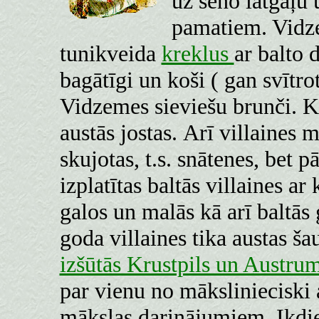
uz seno latgaļu 
pamatiem. Vidze
tunikveida
kreklus
ar balto 
bagātīgi un koši ( gan svītrot
Vidzemes sieviešu brunči. K
austās jostas.
Arī villaines m
skujotas, t.s. snātenes, bet 
izplatītas baltās villaines a
galos un malās kā arī baltās 
goda villaines tika austas ša
izšūtās Krustpils un Austru
par vienu no mākslinieciski 
mākslas darinājumiem. Ikdien