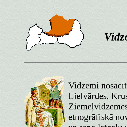
Vidz
Vidzemi nosacīti
Lielvārdes, Kru
Ziemeļvidzemes
etnogrāfiskā no